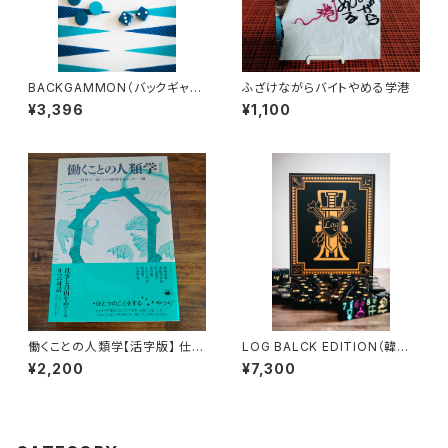
BACKGAMMON（バックギャモ
ふざけながらバイトやめる学港
ン）
¥3,396
¥1,100
働くことの人類学【活字版】 仕事
LOG BALCK EDITION（韓国
と自由をめぐる8つの対話
の簡易麻雀） ※和訳ルールブ
¥2,200
¥7,300
ック付き