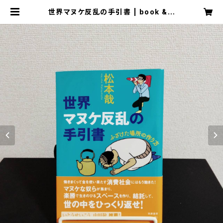
世界マヌケ反乱の手引書 | book & b
oard game shop "caravan"