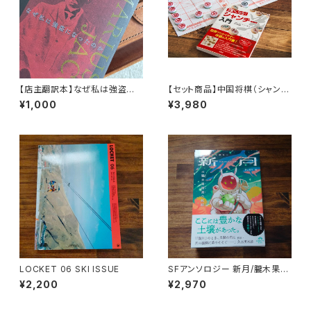
【店主翻訳本】なぜ私は強盗に
【セット商品】中国将棋（シャンチ
なったのか マリウスジェイコブ
ー）+ 強くなる!シャンチー入門
¥1,000
¥3,980
（moonlight books vol.1）
LOCKET 06 SKI ISSUE
SFアンソロジー 新月/朧木果樹
園の軌跡
¥2,200
¥2,970