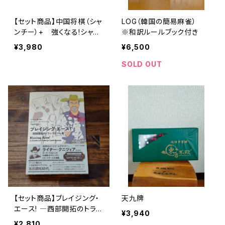
【セット商品】中国将棋（シャ
LOG（韓国の簡易麻雀）
ンチー）+ 強くなる!シャン
※和訳ルールブック付き
チー入門
¥3,980
¥6,500
SOLD OUT
【セット商品】ブレイジング・
天九牌
エース! ―西部開拓のトラン
¥3,940
プゲーム集 + トランプ
¥2,810