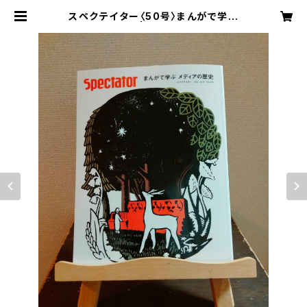
スペクテイター〈50号〉まんがで学ぶ
メディアの歴史 | book & board ga
me shop "caravan"