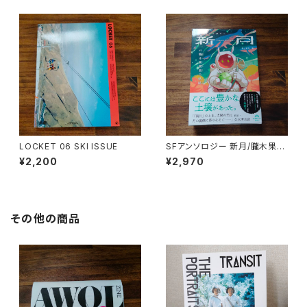
LOCKET 06 SKI ISSUE
SFアンソロジー 新月/朧木果樹
園の軌跡
¥2,200
¥2,970
その他の商品