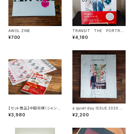
AWOL ZINE
TRANSIT THE PORTRAI
TS
¥700
¥4,180
【セット商品】中国将棋（シャンチ
a quiet day ISSUE 2020 Oc
ー）+ 強くなる!シャンチー入門
tober
¥3,980
¥2,200