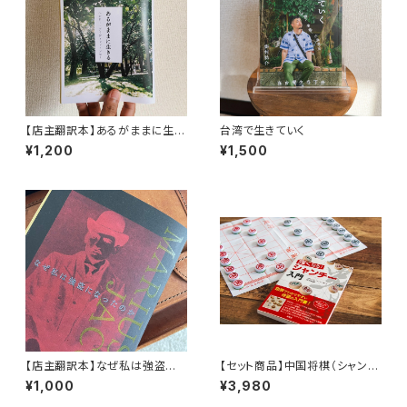
【店主翻訳本】あるがままに生き
台湾で生きていく
る（moonlight books vol.2）
¥1,200
¥1,500
【店主翻訳本】なぜ私は強盗に
【セット商品】中国将棋（シャンチ
なったのか マリウスジェイコブ
ー）+ 強くなる!シャンチー入門
¥1,000
¥3,980
（moonlight books vol.1）