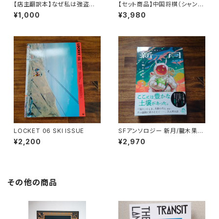
【店主翻訳本】なぜ私は強盗に
【セット商品】中国将棋（シャンチ
なったのか マリウスジェイコブ
ー）+ 強くなる!シャンチー入門
¥1,000
¥3,980
（moonlight books vol.1）
LOCKET 06 SKI ISSUE
SFアンソロジー 新月/朧木果樹
園の軌跡
¥2,200
¥2,970
その他の商品