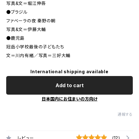
写真&文＝堀江伸吾
●ブラジル
ファベーラの夜 秦野の朝
写真&文＝伊藤大輔
●鹿児島
冠岳小学校最後の子どもたち
文＝川内有緒／写真＝三好大輔
International shipping available
Add to cart
日本国内にお住まいの方向け
通報する
レビュー
(12)