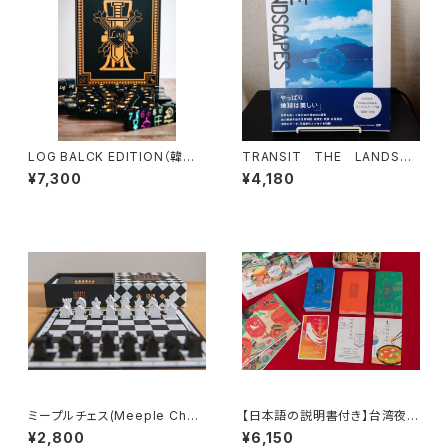
LOG BALCK EDITION（韓国
TRANSIT THE LANDSCA
の簡易麻雀） ※和訳ルールブ
PES
¥7,300
¥4,180
ック付き
ミープルチェス(Meeple Ches
【日本語の説明書付き】台湾夜市
s)
カードゲーム「夜市人参（イエ
¥2,800
¥6,150
ス！ジンセイ）」