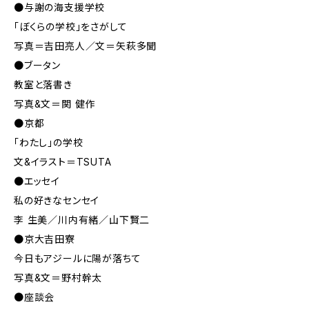
●与謝の海支援学校
「ぼくらの学校」をさがして
写真＝吉田亮人／文＝矢萩多聞
●ブータン
教室と落書き
写真&文＝関 健作
●京都
「わたし」の学校
文&イラスト＝TSUTA
●エッセイ
私の好きなセンセイ
李 生美／川内有緒／山下賢二
●京大吉田寮
今日もアジールに陽が落ちて
写真&文＝野村幹太
●座談会