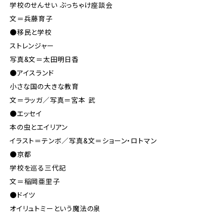
学校のせんせい ぶっちゃけ座談会
文＝兵藤育子
●移民と学校
ストレンジャー
写真&文＝太田明日香
●アイスランド
小さな国の大きな教育
文＝ラッガ／写真＝宮本 武
●エッセイ
本の虫とエイリアン
イラスト＝テンボ／写真&文＝ショーン・ロトマン
●京都
学校を巡る三代記
文＝稲岡亜里子
●ドイツ
オイリュトミーという魔法の泉