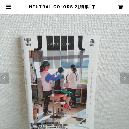
NEUTRAL COLORS 2【特集：子ど
もが初めて学校に入る朝のこと】 | bo
ok & board game shop "carav
an"