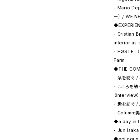
- Mario 
ー） / WE N
◆EXPERIE
- Cristia
interior as
- HØSTET
Farm
◆THE COM
- 糸を紡ぐ /
- こころを紡
（intervie
- 趣を紡ぐ /
- Column
◆a day in 
- Jun Is
◆epilogue