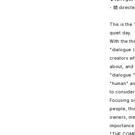
- 間 direct
This is the 
quiet day.
With the th
"dialogue (
creators wh
about, and
"dialogue "
"human" an
to consider
Focusing o
people, thi
owners, med
importance 
"THE COMPA