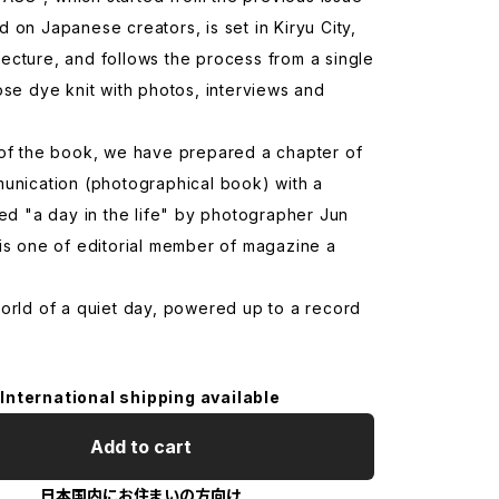
 on Japanese creators, is set in Kiryu City,
cture, and follows the process from a single
ose dye knit with photos, interviews and
 of the book, we have prepared a chapter of
munication (photographical book) with a
led "a day in the life" by photographer Jun
is one of editorial member of magazine a
orld of a quiet day, powered up to a record
International shipping available
Add to cart
日本国内にお住まいの方向け