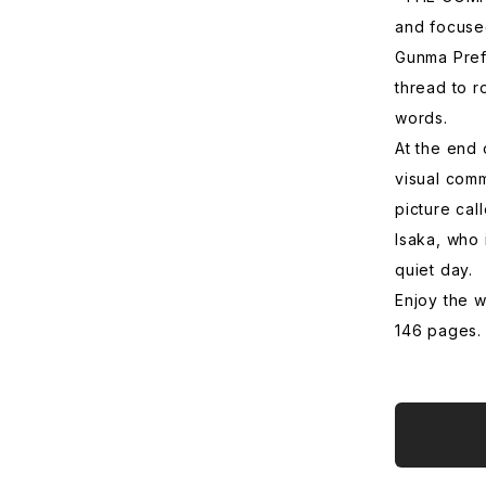
and focused
Gunma Prefe
thread to r
words.
At the end
visual com
picture cal
Isaka, who 
quiet day.
Enjoy the w
146 pages.