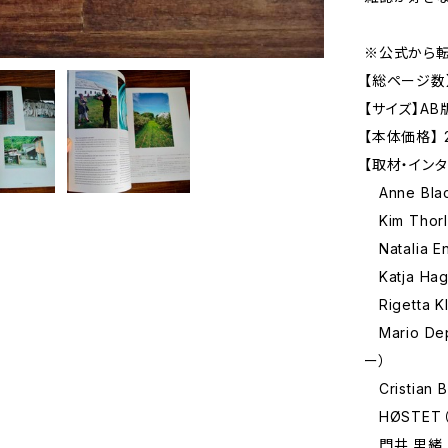
※公式から
【総ページ数
【サイズ】AB版
【本体価格】 
【取材・イン
Anne Bla
Kim Thor
Natalia 
Katja Ha
Rigetta 
Mario D
ー）
Cristian
HØSTET
門井 里緒 