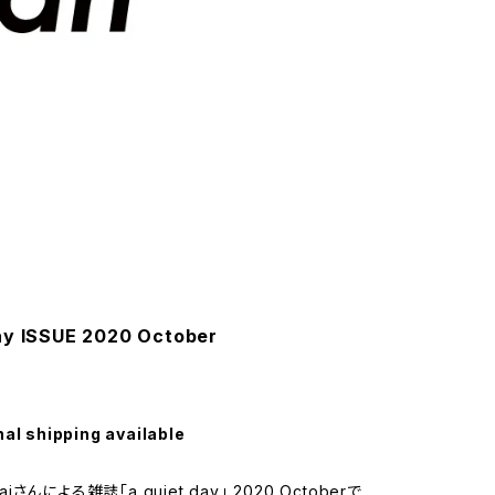
day ISSUE 2020 October
nal shipping available
waiさんによる雑誌「a quiet day」 2020 Octoberで