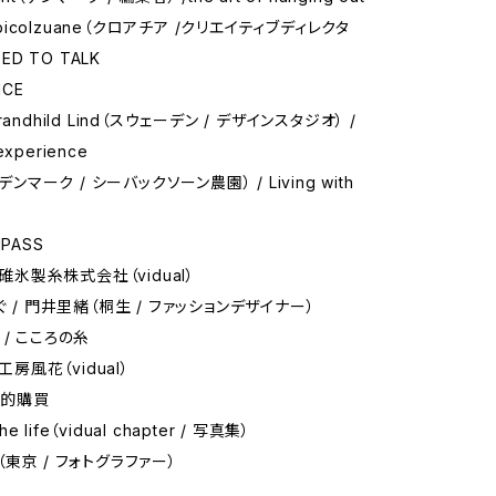
Depicolzuane（クロアチア /クリエイティブディレクタ
EED TO TALK
NCE
n Brandhild Lind（スウェーデン / デザインスタジオ） /
 experience
（デンマーク / シーバックソーン農園） / Living with
PASS
 碓氷製糸株式会社（vidual）
ぐ / 門井里緒（桐生 / ファッションデザイナー）
w） / こころの糸
 工房風花（vidual）
:美的購買
the life（vidual chapter / 写真集）
aka（東京 / フォトグラファー）