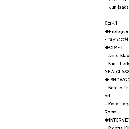
Jun Isak
【目次】
◆Prologue
- 情景との対話 
◆CRAFT
- Anne Bl
- Kim Tho
NEW CLASS
◆ SHOWC
- Natalia
art
- Katja H
Room
◆INTERVI
- Rigetta 