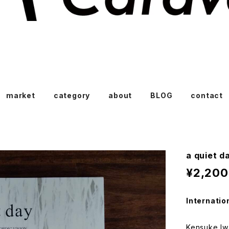
market
category
about
BLOG
contact
a quiet 
¥2,200
Internatio
Kensuke I