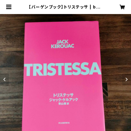
【バーゲンブック】トリステッサ | boo
k & board game shop "carava
n"