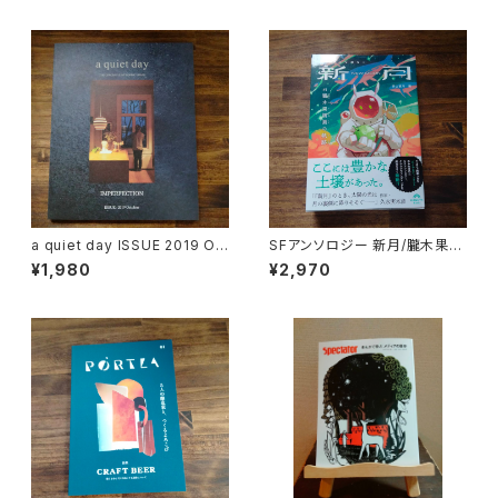
a quiet day ISSUE 2019 Oc
SFアンソロジー 新月/朧木果樹
tober
園の軌跡
¥1,980
¥2,970