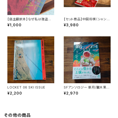
【店主翻訳本】なぜ私は強盗に
【セット商品】中国将棋（シャンチ
なったのか マリウスジェイコブ
ー）+ 強くなる!シャンチー入門
¥1,000
¥3,980
（moonlight books vol.1）
LOCKET 06 SKI ISSUE
SFアンソロジー 新月/朧木果樹
園の軌跡
¥2,200
¥2,970
その他の商品