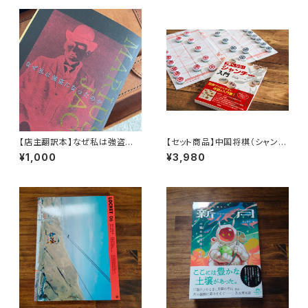
【店主翻訳本】なぜ私は強盗に
【セット商品】中国将棋（シャンチ
なったのか マリウスジェイコブ
ー）+ 強くなる!シャンチー入門
¥1,000
¥3,980
（moonlight books vol.1）