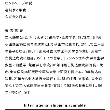
ヒンドへーデの説
運動家と菜食
玄米食と日本
著 者 略 歴
二木謙三〈ふたき・けんぞう〉細菌学・免疫学者。1873年（明治6）
秋田藩医樋口順恭の次男として秋田市に生まれ、幼くして二木家
の養子となる。1901年東京帝国大学医科大学を卒業し、東京市
立駒込病院に勤務。05年ドイツ留学、ミュンヘン医科大学衛生学
教室で細菌学・免疫学を専攻。08年帰朝し駒込病院副院長に就
き、東大伝染病研究所や医科大学で研究を続ける。19年駒込病
院長、21年から東大教授を兼任する。腹式呼吸、玄米食、完全咀
嚼などの二木式健康法を提唱・実践して93歳の長寿に達し、66
年（昭和41）没す。
International shipping available