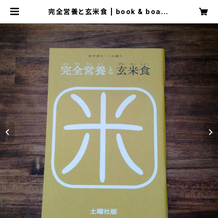
完全営養と玄米食 | book & board
game shop "caravan"