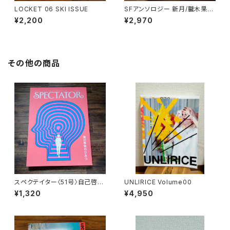
LOCKET 06 SKI ISSUE
SFアンソロジー 新月/朧木果樹
園の軌跡
¥2,200
¥2,970
その他の商品
スペクテイター〈51号〉自己啓発
UNLIRICE Volume00
のひみつ
¥1,320
¥4,950