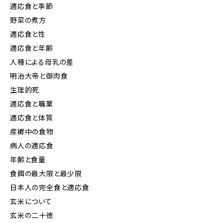
適応食と季節
野菜の煮方
適応食と性
適応食と年齢
人種による母乳の差
明治大帝と御肉食
生理的死
適応食と職業
適応食と体質
産褥中の食物
病人の適応食
年齢と食量
食餌の最大限と最少限
日本人の完全食と適応食
玄米について
玄米の二十徳