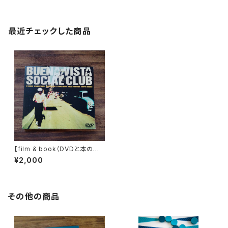
最近チェックした商品
【film & book（DVDと本のセッ
ト販売）】Buena Vista Social
¥2,000
Club（ブエナ・ビスタ・ソシアル・
クラブ） + インハバナ―ブエ
ナ・ビスタ・ソシアル・クラブ・スト
ーリー
その他の商品