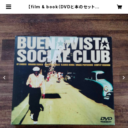
【film & book（DVDと本のセット販
売）】Buena Vista Social Club
（ブエナ・ビスタ・ソシアル・クラブ）
+ インハバナ―ブエナ・ビスタ・ソシ
アル・クラブ・ストーリー | book & b
oard game shop "caravan"