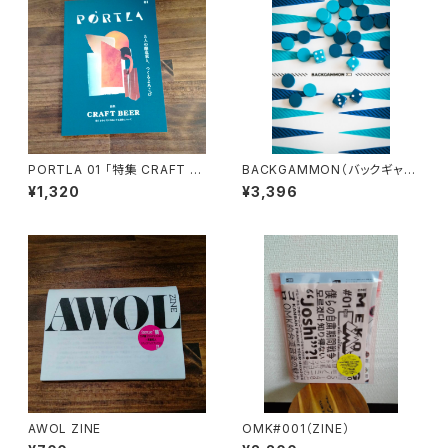
PORTLA 01 「特集 CRAFT B
BACKGAMMON（バックギャモ
EER 僕らを少しだけ自由にする
ン）
¥1,320
¥3,396
液体について」
AWOL ZINE
OMK#001（ZINE）