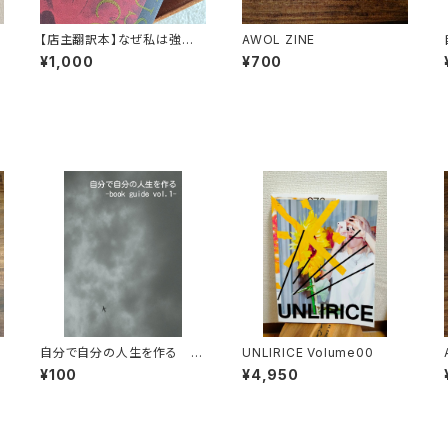
【店主翻訳本】なぜ私は強盗
AWOL ZINE
になったのか マリウスジェイ
¥1,000
¥700
コブ（moonlight books vo
l.1）
自分で自分の人生を作る -
UNLIRICE Volume00
book guide vol.1-【電子
¥100
¥4,950
版】