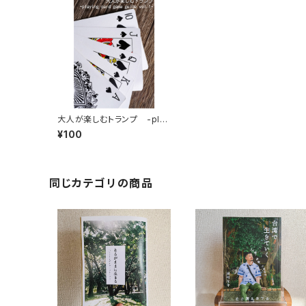
大人が楽しむトランプ -play
ing card game guide vol.
¥100
1- 【電子版】
同じカテゴリの商品