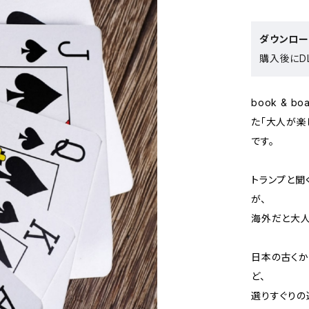
ダウンロ
購入後にDL
book & b
た「大人が楽しむト
です。
トランプと聞
が、
海外だと大人
日本の古くか
ど、
選りすぐりの