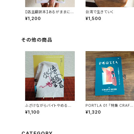
【店主翻訳本】あるがままに生
台湾で生きていく
きる（moonlight books vo
¥1,200
¥1,500
l.2）
その他の商品
ふざけながらバイトやめる学
PORTLA 01 「特集 CRAFT
港
BEER 僕らを少しだけ自由に
¥1,100
¥1,320
する液体について」
CATEGORY