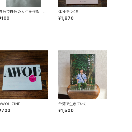
自分で自分の人生を作る -
体操をつくる
book guide vol.1-【電子
¥100
¥1,870
版】
AWOL ZINE
台湾で生きていく
¥700
¥1,500