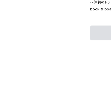
～沖縄のトラ
book & b