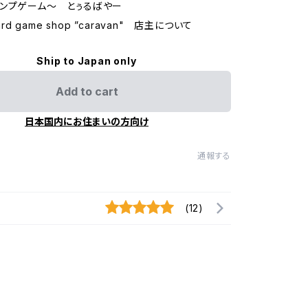
ンプゲーム～ とぅるばやー
oard game shop ”caravan" 店主について
Ship to Japan only
Add to cart
日本国内にお住まいの方向け
通報する
(12)