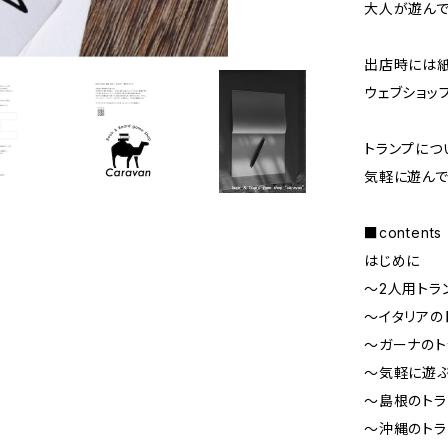
大人が遊んで
出店時には紙
ウェブショッ
トランプにつ
気軽に遊んで
■contents
はじめに
～2人用トラ
～イタリアの
～ガーナのト
～気軽に遊
～島根のトラ
～沖縄のトラ