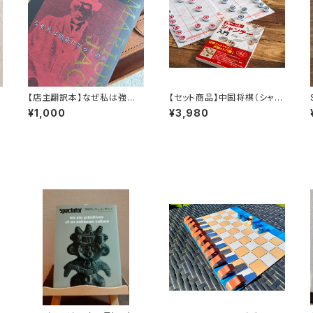
【店主翻訳本】なぜ私は強盗
【セット商品】中国将棋（シャン
になったのか マリウスジェイ
チー）+ 強くなる!シャンチー
¥1,000
¥3,980
コブ（moonlight books vo
入門
l.1）