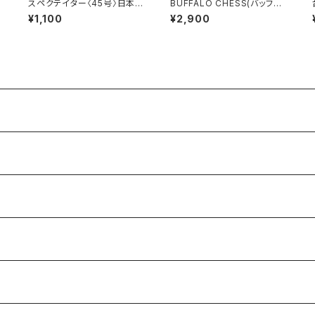
スペクテイター〈45号〉日本の
BUFFALO CHESS(バッファ
ヒッピー・ムーヴメント
ローチェス)
¥1,100
¥2,900