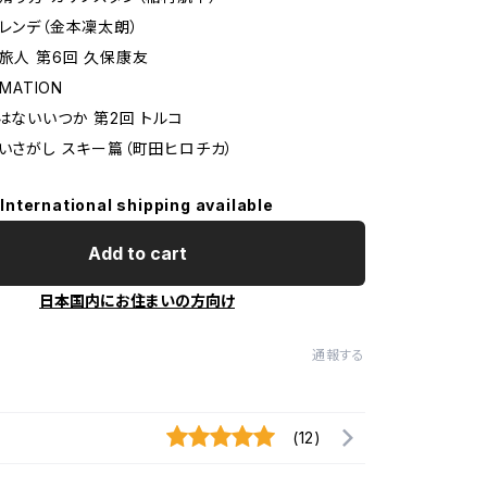
ゲレンデ（金本凜太朗）
の旅人 第6回 久保康友
RMATION
ではないいつか 第2回 トルコ
がいさがし スキー篇（町田ヒロチカ）
International shipping available
Add to cart
日本国内にお住まいの方向け
通報する
(12)