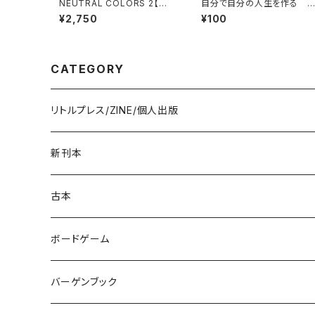
NEUTRAL COLORS 2【特
自分で自分の人生を作る -
集：子どもが初めて学校に入
book guide vol.1-【電子
¥2,750
¥100
る朝のこと】
版】
CATEGORY
リトルプレス/ZINE/個人出版
新刊本
古本
ボードゲーム
バーゲンブック