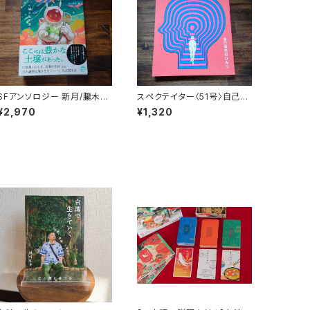
SFアンソロジー 新月/朧木果
スペクテイター〈51号〉自己啓
樹園の軌跡
発のひみつ
¥2,970
¥1,320