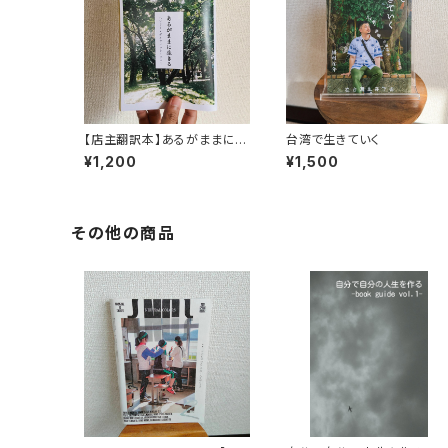
【店主翻訳本】あるがままに生
台湾で生きていく
きる（moonlight books vo
¥1,200
¥1,500
l.2）
その他の商品