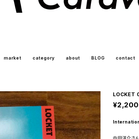
market
category
about
BLOG
contact
LOCKET 0
¥2,200
Internatio
内田洋介さんに