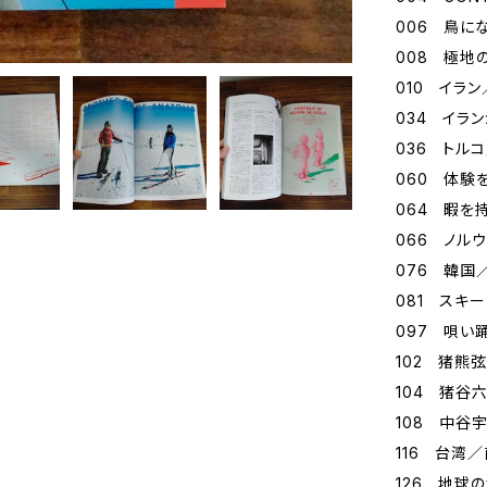
006 鳥に
008 極地
010 イラ
034 イラ
036 トル
060 体験
064 暇を
066 ノル
076 韓国
081 スキ
097 唄い
102 猪熊
104 猪谷
108 中谷
116 台湾
126 地球