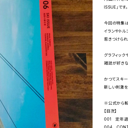
ISSUE」です
今回の特集は
イランやトル
惹きつけられ
グラフィック
雑誌が好きな
かつてスキー
新しい刺激を
※公式から
【目次】
001 定年
004 CON