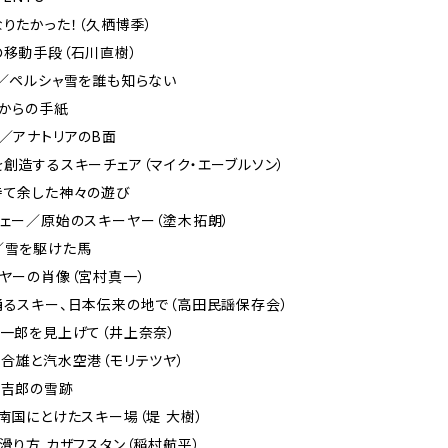
なりたかった！（久栖博季）
の移動手段（石川直樹）
ン／ペルシャ雪を誰も知らない
ンからの手紙
コ／アナトリアのB面
を創造するスキーチェア（マイク・エーブルソン）
持て余した神々の遊び
ウェー／原始のスキーヤー（塗木拓朗）
／雪を駆けた馬
ーヤーの肖像（宮村真一）
踊るスキー、日本伝来の地で（高田民謡保存会）
弦一郎を見上げて（井上奈奈）
六合雄と汽水空港（モリテツヤ）
宇吉郎の雪跡
／南国にとけたスキー場（堤 大樹）
の滑り方 カザフスタン（稲村航平）