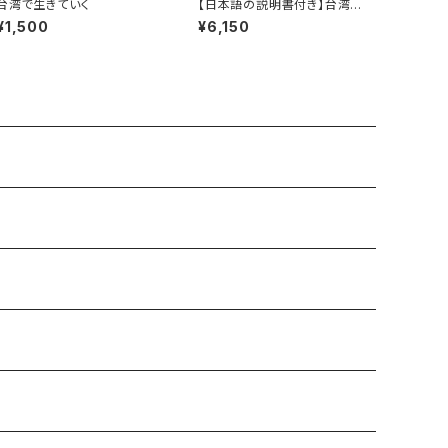
台湾で生きていく
【日本語の説明書付き】台湾夜
市カードゲーム「夜市人参（イ
¥1,500
¥6,150
エス！ジンセイ）」