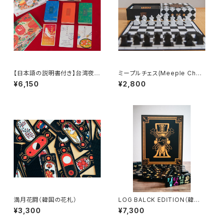
【日本語の説明書付き】台湾夜市
ミープルチェス(Meeple Ches
カードゲーム「夜市人参（イエ
s)
¥6,150
¥2,800
ス！ジンセイ）」
満月花闘（韓国の花札）
LOG BALCK EDITION（韓国
の簡易麻雀） ※和訳ルールブ
¥3,300
¥7,300
ック付き