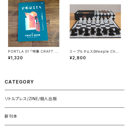
PORTLA 01 「特集 CRAFT B
ミープルチェス(Meeple Ches
EER 僕らを少しだけ自由にする
s)
¥1,320
¥2,800
液体について」
CATEGORY
リトルプレス/ZINE/個人出版
新刊本