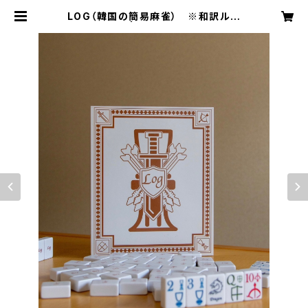
LOG（韓国の簡易麻雀） ※和訳ルー
ルブック付き | book & board gam
e shop "caravan"