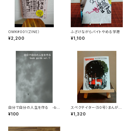
OMK#001（ZINE）
ふざけながらバイトやめる学港
¥2,200
¥1,100
自分で自分の人生を作る -bo
スペクテイター〈50号〉まんがで
ok guide vol.1-【電子版】
学ぶ メディアの歴史
¥100
¥1,320