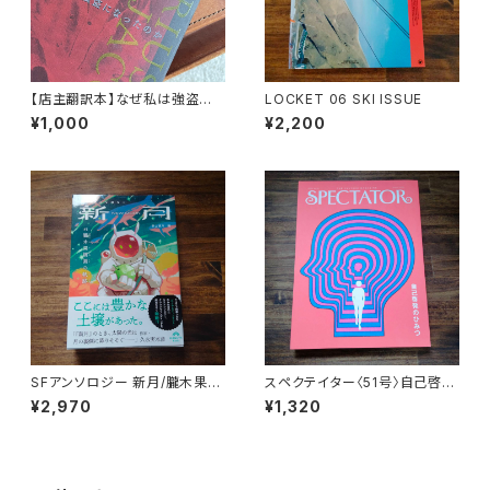
【店主翻訳本】なぜ私は強盗に
LOCKET 06 SKI ISSUE
なったのか マリウスジェイコブ
¥1,000
¥2,200
（moonlight books vol.1）
SFアンソロジー 新月/朧木果樹
スペクテイター〈51号〉自己啓発
園の軌跡
のひみつ
¥2,970
¥1,320