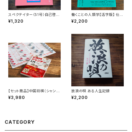
スペクテイター〈51号〉自己啓発
働くことの人類学【活字版】 仕事
のひみつ
と自由をめぐる8つの対話
¥1,320
¥2,200
【セット商品】中国将棋（シャンチ
放浪の唄 ある人生記録
ー）+ 強くなる!シャンチー入門
¥3,980
¥2,200
CATEGORY