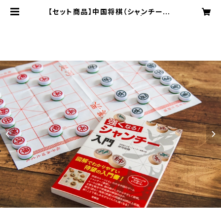
【セット商品】中国将棋（シャンチー）+
強くなる!シャンチー入門 | book &
board game shop "caravan"