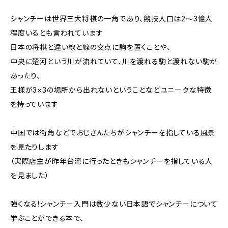
シャンチーは世界三大将棋の一角であり、競技人口は2～3億人
程度いるとも言われています
日本の将棋と違い線と線の交点に駒を置くことや、
中央に楚河という川が流れていて、川を渡れる駒と渡れない駒が
あったり、
王様が3×3の場所から出れないということなどユニークな特徴
を持っています
中国では街角などでおじさんたちがシャンチーを指している風景
を見たりします
（実際店主が昨年台湾に行ったときもシャンチーを指している人
を見ました）
強くなる!シャンチー入門は数少ない日本語でシャンチーについて
学ぶことができる本で、