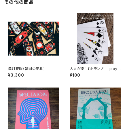
その他の商品
満月花闘（韓国の花札）
大人が楽しむトランプ -playin
g card game guide vol.1-
¥3,300
¥100
【電子版】